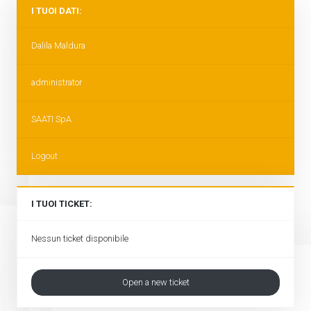
I TUOI DATI:
Dalila Maldura
administrator
SAATI SpA
Logout
I TUOI TICKET:
Nessun ticket disponibile
Open a new ticket